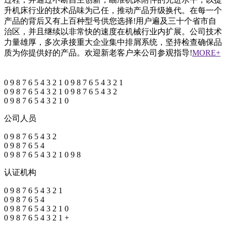
升机床行业的技术品味为己任，推动产品升级换代。在每一个
产品的背后又有上百种型号供您选择!用户遍及三十个省市自
治区，并且继续以非常快的速度在机械行业内扩展。公司技术
力量雄厚，多次承接重大企业集中排屑系统，坚持检查确保品
质为你提供好的产品。欢迎新老客户来公司参观指导!
MORE+
0
9
8
7
6
5
4
3
2
1
0
9
8
7
6
5
4
3
2
1
0
9
8
7
6
5
4
3
2
1
0
9
8
7
6
5
4
3
2
0
9
8
7
6
5
4
3
2
1
0
公司人员
0
9
8
7
6
5
4
3
2
0
9
8
7
6
5
4
0
9
8
7
6
5
4
3
2
1
0
9
8
认证机构
0
9
8
7
6
5
4
3
2
1
0
9
8
7
6
5
4
0
9
8
7
6
5
4
3
2
1
0
0
9
8
7
6
5
4
3
2
1
+