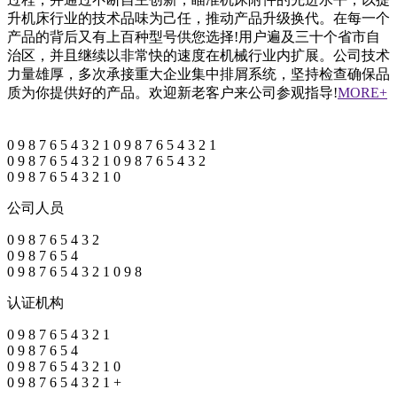
升机床行业的技术品味为己任，推动产品升级换代。在每一个
产品的背后又有上百种型号供您选择!用户遍及三十个省市自
治区，并且继续以非常快的速度在机械行业内扩展。公司技术
力量雄厚，多次承接重大企业集中排屑系统，坚持检查确保品
质为你提供好的产品。欢迎新老客户来公司参观指导!
MORE+
0
9
8
7
6
5
4
3
2
1
0
9
8
7
6
5
4
3
2
1
0
9
8
7
6
5
4
3
2
1
0
9
8
7
6
5
4
3
2
0
9
8
7
6
5
4
3
2
1
0
公司人员
0
9
8
7
6
5
4
3
2
0
9
8
7
6
5
4
0
9
8
7
6
5
4
3
2
1
0
9
8
认证机构
0
9
8
7
6
5
4
3
2
1
0
9
8
7
6
5
4
0
9
8
7
6
5
4
3
2
1
0
0
9
8
7
6
5
4
3
2
1
+