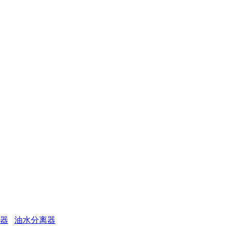
金航
器
油水分离器