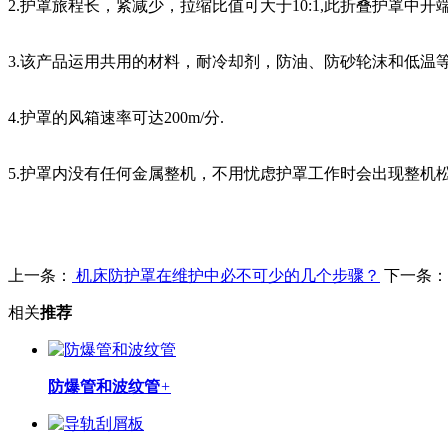
2.护罩旅程长，紧减少，拉缩比值可大于10:1,此折叠护罩
3.该产品运用共用的材料，耐冷却剂，防油、防砂轮沫和低温等
4.护罩的风箱速率可达200m/分.
5.护罩内没有任何金属整机，不用忧虑护罩工作时会出现整机
上一条：
机床防护罩在维护中必不可少的几个步骤？
下一条：
相关
推荐
防爆管和波纹管
+